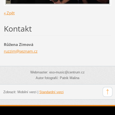
« Zpět
Kontakt
Růžena Zimová
ruzzim@s
eznam.cz
Webmaster: eso-music@centrum.cz
Autor fotografií: Patrik Malina
Zobrazit:
Mobilní verzi
|
Standardní verzi