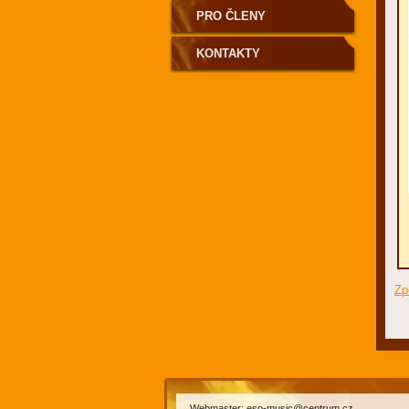
PRO ČLENY
KONTAKTY
Zp
Webmaster: eso-music@centrum.cz