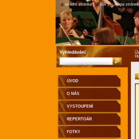
úvodní stránka
|
tisk
|
mapa stránek
Vyhledávání
Ú
Hl
ÚVOD
O NÁS
VYSTOUPENÍ
REPERTOÁR
FOTKY