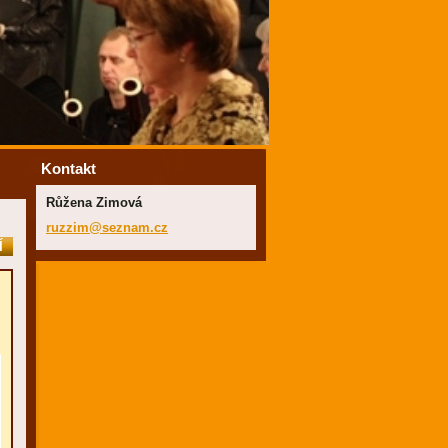
Kontakt
Růžena Zimová
ruzzim@s
eznam.cz
Í