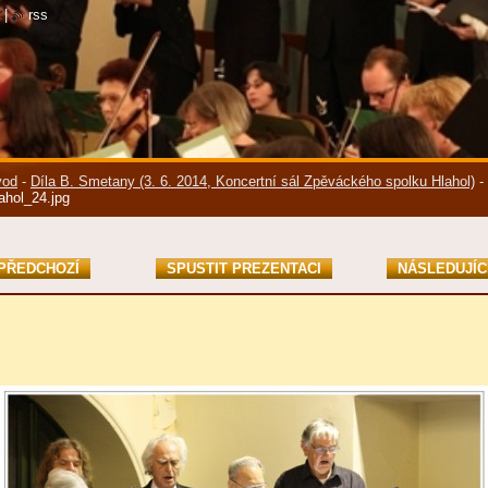
|
rss
vod
-
Díla B. Smetany (3. 6. 2014, Koncertní sál Zpěváckého spolku Hlahol)
-
ahol_24.jpg
PŘEDCHOZÍ
SPUSTIT PREZENTACI
NÁSLEDUJÍC