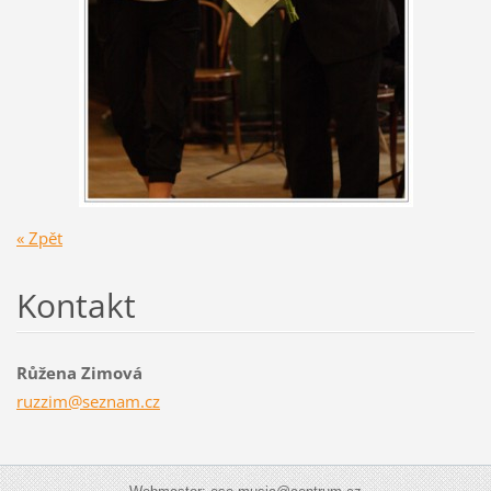
« Zpět
Kontakt
Růžena Zimová
ruzzim@s
eznam.cz