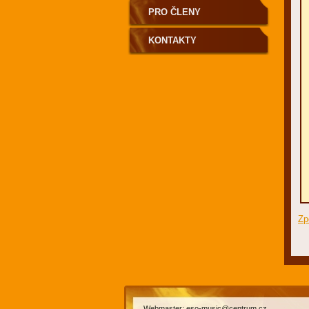
PRO ČLENY
KONTAKTY
Zp
Webmaster: eso-music@centrum.cz