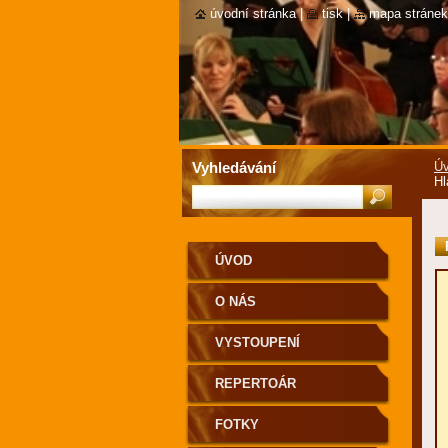
úvodní stránka
|
tisk
|
mapa stránek
Vyhledávání
Ú
Hl
ÚVOD
O NÁS
VYSTOUPENÍ
REPERTOÁR
FOTKY