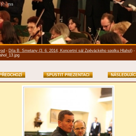
|
rss
vod
-
Díla B. Smetany (3. 6. 2014, Koncertní sál Zpěváckého spolku Hlahol)
-
ahol_13.jpg
PŘEDCHOZÍ
SPUSTIT PREZENTACI
NÁSLEDUJÍC