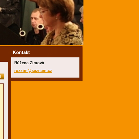
Kontakt
Růžena Zimová
ruzzim@s
eznam.cz
Í