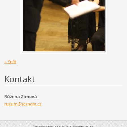
« Zpět
Kontakt
Růžena Zimová
ruzzim@s
eznam.cz