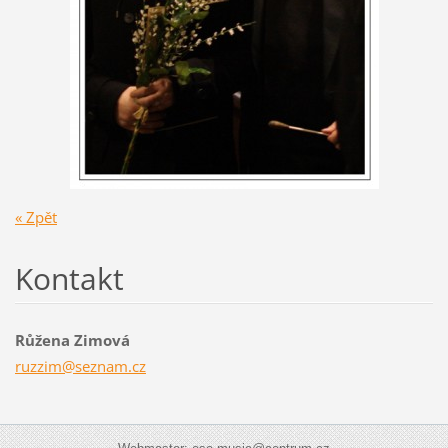
« Zpět
Kontakt
Růžena Zimová
ruzzim@s
eznam.cz